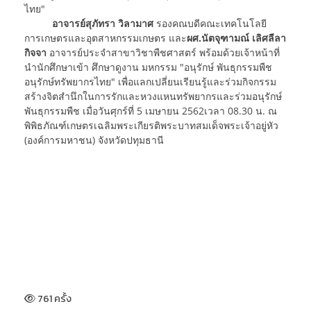
ไทย"
อาจารย์สุภัทรา วิลามาศ
รองคณบดีคณะเทคโนโลยี
การเกษตรและอุตสาหกรรมเกษตร และ
ผศ.นัตจุฑามณ์ เลิศลีลา
กิจจา
อาจารย์ประจำสาขาวิชาพืชศาสตร์ พร้อมด้วยเจ้าหน้าที่
นำนักศึกษาเข้า ศึกษาดูงาน มหกรรม "อนุรักษ์ พันธุกรรมพืช
อนุรักษ์ทรัพยากรไทย" เพื่อแลกเปลี่ยนเรียนรู้และร่วมกิจกรรม
สร้างจิตสำนึกในการรักและหวงแหนทรัพยากรและร่วมอนุรักษ์
พันธุกรรมพืช เมื่อวันศุกร์ที่ 5 เมษายน 2562เวลา 08.30 น. ณ
พิพิธภัณฑ์เกษตรเฉลิมพระเกียรติพระบาทสมเด็จพระเจ้าอยู่หัว
(องค์การมหาชน) จังหวัดปทุมธานี
761 ครั้ง