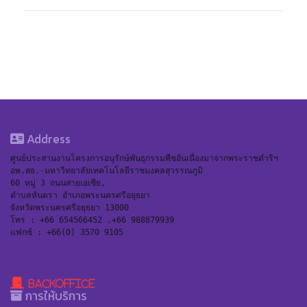
Address
ศูนย์ประสานงานโครงการอนุรักษ์พันธุกรรมพืชอันเนื่องมาจากพระราชดำริฯ 
อพ.สธ.-มหาวิทยาลัยเทคโนโลยีราชมงคลสุวรรณภูมิ
60 หมู่ 3 ถนนสายเอเซีย,
ตำบลหันตรา อำเภอพระนครศรีอยุธยา
จังหวัดพระนครศรีอยุธยา 13000
โทร : +66 654566452 ,+66 988879939
แฟกซ์ : +66(0) 3570 9105
BackOffice
การให้บริการ