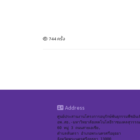
744 ครั้ง
Address
ศูนย์ประสานงานโครงการอนุรักษ์พันธุกรรมพืชอัน
อพ.สธ.-มหาวิทยาลัยเทคโนโลยีราชมงคลสุวรรณภ
60 หมู่ 3 ถนนสายเอเซีย,
ตำบลหันตรา อำเภอพระนครศรีอยุธยา
จังหวัดพระนครศรีอยุธยา 13000