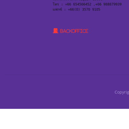
โทร : +66 654566452 ,+66 988879939
แฟกซ์ : +66(0) 3570 9105
BackOffice
Copyrig